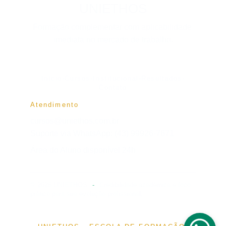
UNIETHOS
Formação complementar com aplicabilidade 
imediata no mercado de trabalho.
Início
-
Cursos
-
Institucional
-
Resultados
-
Contato
Atendimento
cursos@uniethos.com.br
Suporte via WhatsApp: (43) 99926-7671
Área do Aluno disponível 24h
© 2026 UNIETHOS
-
Credibilidade acadêmica e foco 
prático para sua evolução profissional.