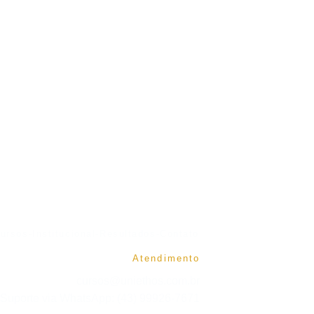
irecione seu 
ursos
-
Institucional
-
Resultados
-
Contato
Atendimento
cursos@uniethos.com.br
Suporte via WhatsApp: (43) 99926-7671