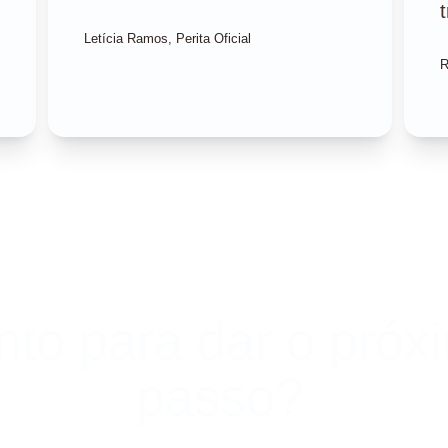
Letícia Ramos, Perita Oficial
R
nto para dar o próx
passo?