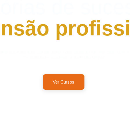
tórias de suce
nsão profiss
profissionais que consolidaram sua atuação no mercado com a 
credibilidade acadêmica da UNIETHOS.
Ver Cursos