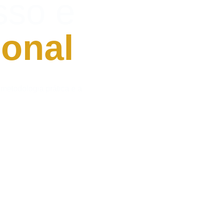
sso e 
ional
metodologia prática e a 