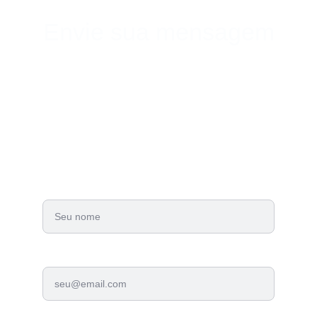
Envie sua mensagem
Preencha os campos ao lado para iniciar seu 
atendimento personalizado. Nossa equipe de 
especialistas retornará o contato em até 24 
horas úteis.
Nome Completo*
E-mail Profissional*