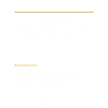
UNIETHOS
Formação complementar com aplicabilidade 
imediata no mercado de trabalho.
Início
-
Cursos
-
Institucional
-
Resultados
-
Contato
Atendimento
cursos@uniethos.com.br
Suporte via WhatsApp: (43) 99926-7671
Área do Aluno disponível 24h
© 2026 UNIETHOS
-
Credibilidade acadêmica e foco 
prático para sua evolução profissional.