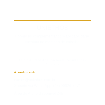
UNIETHOS
Formação complementar com aplicabilidade 
imediata no mercado de trabalho.
Início
-
Cursos
-
Institucional
-
Resultados
-
Contato
Atendimento
cursos@uniethos.com.br
Suporte via WhatsApp: (43) 99926-7671
Área do Aluno disponível 24h